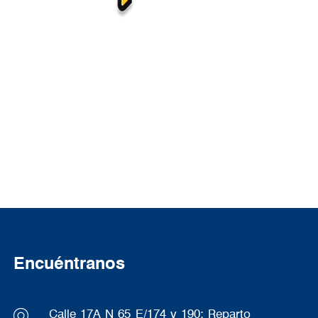
Encuéntranos
Calle 17A N 65 E/174 y 190; Reparto