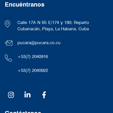
Encuéntranos
Calle 17A N 65 E/174 y 190; Reparto
Cubanacán, Playa, La Habana. Cuba
pucara@pucara.co.cu
+53(7) 2040916
+53(7) 2040922
Redes sociales