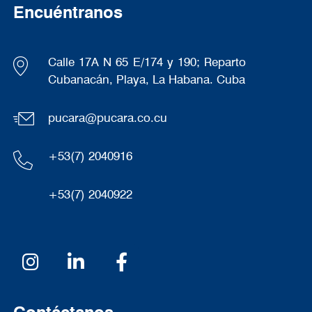
Encuéntranos
Calle 17A N 65 E/174 y 190; Reparto
Cubanacán, Playa, La Habana. Cuba
pucara@pucara.co.cu
+53(7) 2040916
+53(7) 2040922
Redes sociales