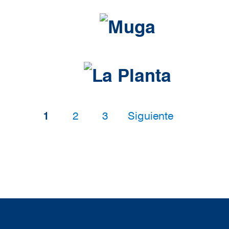
Paginación
Página
Página
Página
Siguiente página
1
2
3
Siguiente