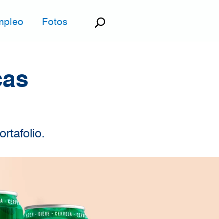
Buscar
mpleo
Fotos
cas
rtafolio.