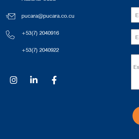
pucara@pucara.co.cu
+53(7) 2040916
+53(7) 2040922
Redes sociales