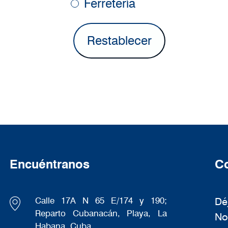
Ferretería
Encuéntranos
Co
Calle 17A N 65 E/174 y 190;
Dé
Reparto Cubanacán, Playa, La
No
Habana. Cuba