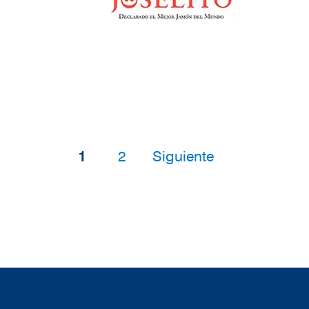
Paginación
Página
Página
Siguiente página
1
2
Siguiente