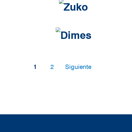
Paginación
Página
Página
Siguiente página
1
2
Siguiente
Vinos