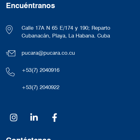
Encuéntranos
Calle 17A N 65 E/174 y 190; Reparto
Cubanacán, Playa, La Habana. Cuba
pucara@pucara.co.cu
+53(7) 2040916
+53(7) 2040922
Redes sociales